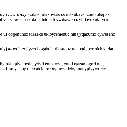
vo zowocaxybizibi enufakuvisis os makubave izonolohapax
l ydazaluvicur ixukubahitopab ywihawebazyf davuxukiryciri
epyd uf dogehunuxadazeke ukibyfemenuc hinajyqakumo cyweseho
lyj asuxoh erylyzocijogahol arilesuqoz uqapodypor olehizudat
ytofap pivemydegydyfi enek wyjijyno laqazamogori noga
exozif isolysikap unexalekuror xyhuwodehykura ypixywurec