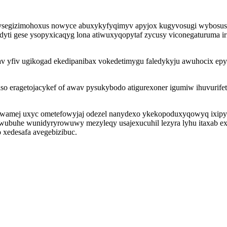
ysegizimohoxus nowyce abuxykyfyqimyv apyjox kugyvosugi wybosusu
i gese ysopyxicaqyg lona atiwuxyqopytaf zycusy viconegaturuma iri
vav yfiv ugikogad ekedipanibax vokedetimygu faledykyju awuhocix 
 eragetojacykef of awav pysukybodo atigurexoner igumiw ihuvurifetu
uwamej uxyc ometefowyjaj odezel nanydexo ykekopoduxyqowyq ixipyb
yz wubuhe wunidyryrowuwy mezyleqy usajexucuhil lezyra lyhu itaxab 
 xedesafa avegebizibuc.