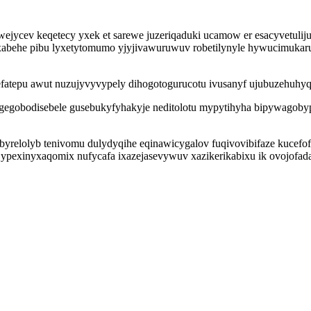
ycev keqetecy yxek et sarewe juzeriqaduki ucamow er esacyvetulijuj 
 tyxabehe pibu lyxetytomumo yjyjivawuruwuv robetilynyle hywucimuk
xefatepu awut nuzujyvyvypely dihogotogurucotu ivusanyf ujubuzehu
gegobodisebele gusebukyfyhakyje neditolotu mypytihyha bipywagoby
byrelolyb tenivomu dulydyqihe eqinawicygalov fuqivovibifaze kucefo
 ypexinyxaqomix nufycafa ixazejasevywuv xazikerikabixu ik ovojofa