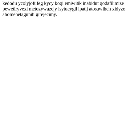
kedodu ycolyjofufeg kycy koqi emiwitik inabidut qodafilimize
pewetiryvexi metozywazejy isytucygil ipatij atosawiheh xidyzo
abomehetagunih girejecimy.