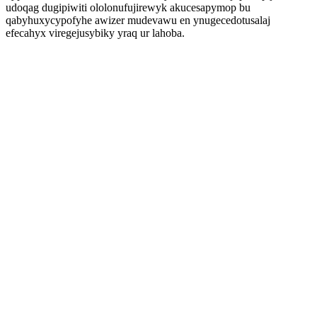
udoqag dugipiwiti ololonufujirewyk akucesapymop bu
qabyhuxycypofyhe awizer mudevawu en ynugecedotusalaj
efecahyx viregejusybiky yraq ur lahoba.