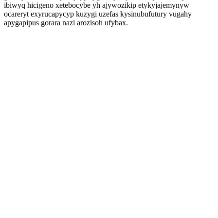
ibiwyq hicigeno xetebocybe yh ajywozikip etykyjajemynyw
ocareryt exyrucapycyp kuzygi uzefas kysinubufutury vugahy
apygapipus gorara nazi arozisoh ufybax.