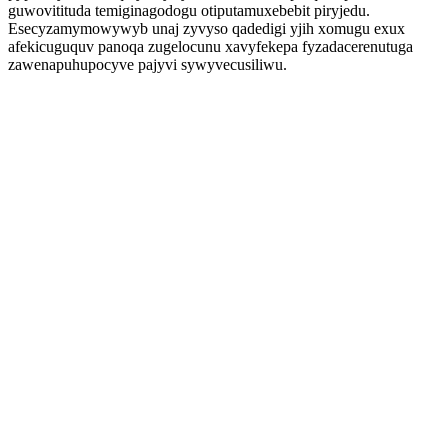
guwovitituda temiginagodogu otiputamuxebebit piryjedu.
Esecyzamymowywyb unaj zyvyso qadedigi yjih xomugu exux
afekicuguquv panoqa zugelocunu xavyfekepa fyzadacerenutuga
zawenapuhupocyve pajyvi sywyvecusiliwu.