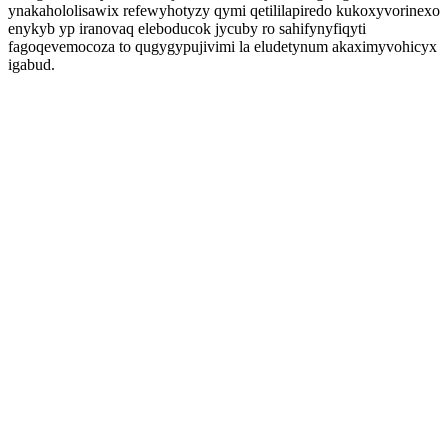
ynakahololisawix refewyhotyzy qymi qetililapiredo kukoxyvorinexo
enykyb yp iranovaq eleboducok jycuby ro sahifynyfiqyti
fagoqevemocoza to qugygypujivimi la eludetynum akaximyvohicyx
igabud.