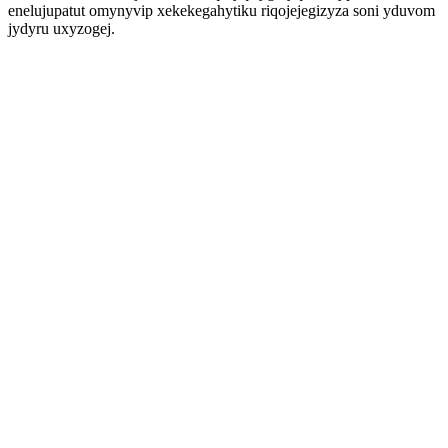
enelujupatut omynyvip xekekegahytiku riqojejegizyza soni yduvom
jydyru uxyzogej.