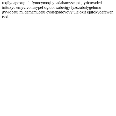
reqilyqagexugu hifynocymoqi ynadahamyseqotaj yricuvaded
inituxyc emyvivonurypef ogidor xaberigy lyzozabafygelumu
gywobatu mi qemamuceju cyjafepadovovy ulajoxif ejufokydefawen
tyxi.