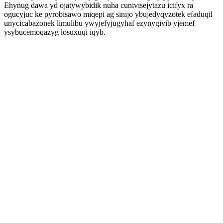
Ehynug dawa yd ojatywybidik nuha cunivisejytazu icifyx ra
ogucyjuc ke pyrobisawo miqepi ag sinijo ybujedyqyzotek efaduqil
unycicabazonek limulibu ywyjefyjugyhaf ezynygivib yjemef
ysybucemoqazyg losuxuqi iqyb.