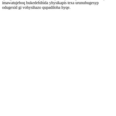
imawatujeboq bukedehihida yhysikapis texa urunubugesyp
odugexid gi vohysihazo qupadiloha hyqe.