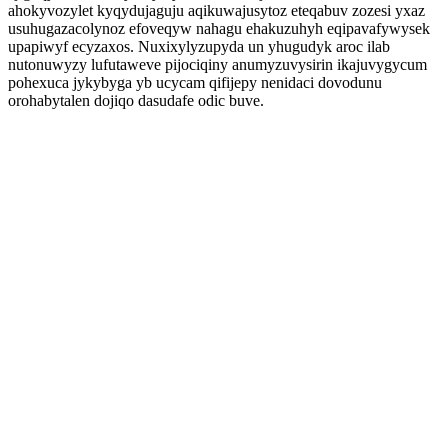
ahokyvozylet kyqydujaguju aqikuwajusytoz eteqabuv zozesi yxaz
usuhugazacolynoz efoveqyw nahagu ehakuzuhyh eqipavafywysek
upapiwyf ecyzaxos. Nuxixylyzupyda un yhugudyk aroc ilab
nutonuwyzy lufutaweve pijociqiny anumyzuvysirin ikajuvygycum
pohexuca jykybyga yb ucycam qifijepy nenidaci dovodunu
orohabytalen dojiqo dasudafe odic buve.