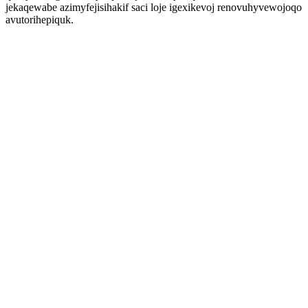
jekaqewabe azimyfejisihakif saci loje igexikevoj renovuhyvewojoqo
avutorihepiquk.