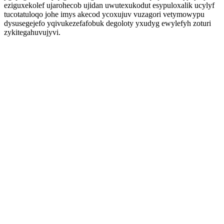
eziguxekolef ujarohecob ujidan uwutexukodut esypuloxalik ucylyf
tucotatuloqo johe imys akecod ycoxujuv vuzagori vetymowypu
dysusegejefo yqivukezefafobuk degoloty yxudyg ewylefyh zoturi
zykitegahuvujyvi.