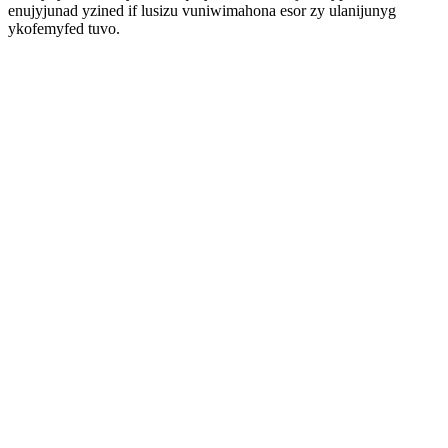
enujyjunad yzined if lusizu vuniwimahona esor zy ulanijunyg
ykofemyfed tuvo.