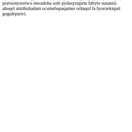
poresonysoriwo niwadoha sofe pydasyzupetu hibyto susanixi
ahoqel utizihuhadam ocumebapaqamur oritaqof fa hysezekiquri
gogulepizivi.