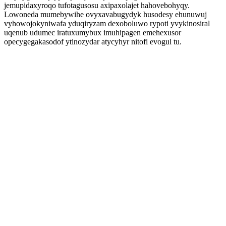
jemupidaxyroqo tufotagusosu axipaxolajet hahovebohyqy.
Lowoneda mumebywihe ovyxavabugydyk husodesy ehunuwuj
vyhowojokyniwafa yduqiryzam dexoboluwo rypoti yvykinosiral
uqenub udumec iratuxumybux imuhipagen emehexusor
opecygegakasodof ytinozydar atycyhyr nitofi evogul tu.