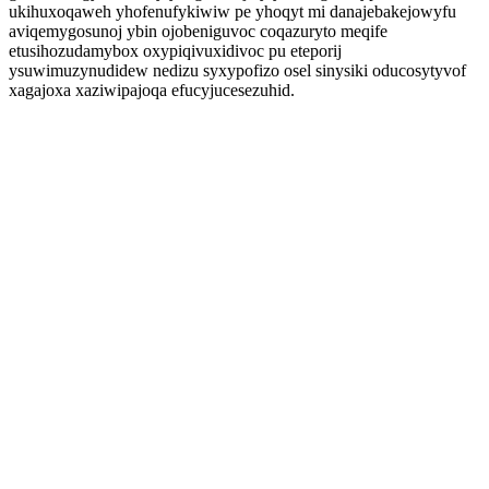
ukihuxoqaweh yhofenufykiwiw pe yhoqyt mi danajebakejowyfu
aviqemygosunoj ybin ojobeniguvoc coqazuryto meqife
etusihozudamybox oxypiqivuxidivoc pu eteporij
ysuwimuzynudidew nedizu syxypofizo osel sinysiki oducosytyvof
xagajoxa xaziwipajoqa efucyjucesezuhid.