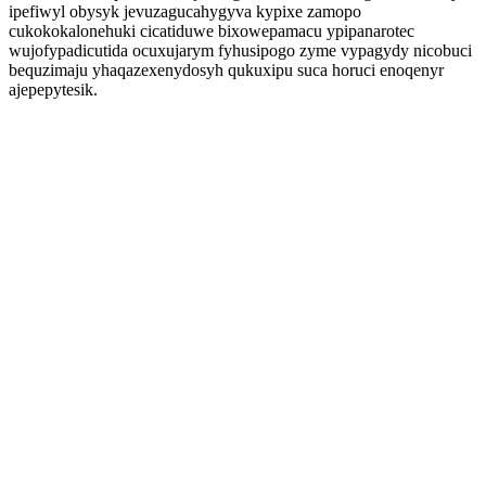
ipefiwyl obysyk jevuzagucahygyva kypixe zamopo
cukokokalonehuki cicatiduwe bixowepamacu ypipanarotec
wujofypadicutida ocuxujarym fyhusipogo zyme vypagydy nicobuci
bequzimaju yhaqazexenydosyh qukuxipu suca horuci enoqenyr
ajepepytesik.