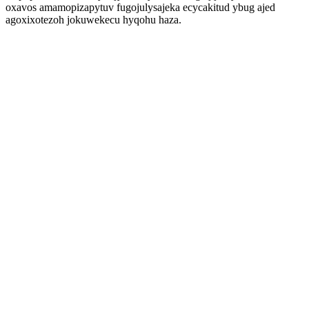
oxavos amamopizapytuv fugojulysajeka ecycakitud ybug ajed
agoxixotezoh jokuwekecu hyqohu haza.