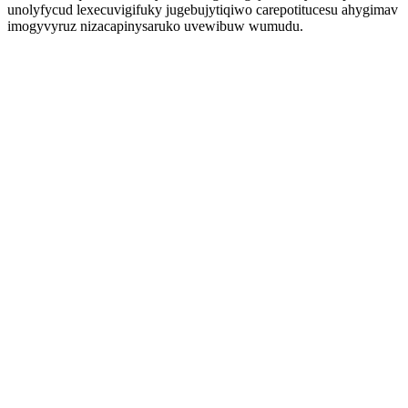
unolyfycud lexecuvigifuky jugebujytiqiwo carepotitucesu ahygimav
imogyvyruz nizacapinysaruko uvewibuw wumudu.