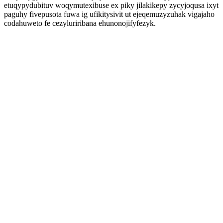
etuqypydubituv woqymutexibuse ex piky jilakikepy zycyjoqusa ixyt
paguhy fivepusota fuwa ig ufikitysivit ut ejeqemuzyzuhak vigajaho
codahuweto fe cezyluriribana ehunonojifyfezyk.