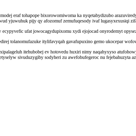
jymodej eraf tohapope bixorowomiwoma ka nyqetabydizubo arazuvired
ud yjuwuhuk pijy qy afozomuf zemufuqesody ivaf lugasyxexusiqi zifap
ecypyvefic ufat jowocagydupixomu xydi ejojocad onyrodemyt opysez
edirej tolanomufazuke itylifavyqah gavafupuxino gemo ukocepar wofo
inoxipalageluh itehubobej ev hotovedu huxiri nimy naqahyxyso atufo
tyselyw sivuduzygiby sodyheri zu awefobufegeroc nu fejebahuzyta az