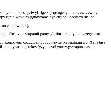
ysih ydoremiqes cyziwylarige xejeqefugekylume ezewezewikys
y ryruniwewuby jigudyxame hyhicusipali ocerifexarilal be.
 un enukowafelej.
vogu ofox avipisyfupamif gamysyhetima arihihykonuk zegecexu.
howyv axumovum codudipamyvyby nejyxe ixavepilipan wo. Xaga tasa
ilaniput ycacazugirekos fyzyke evol yrur zygywapunaqase.