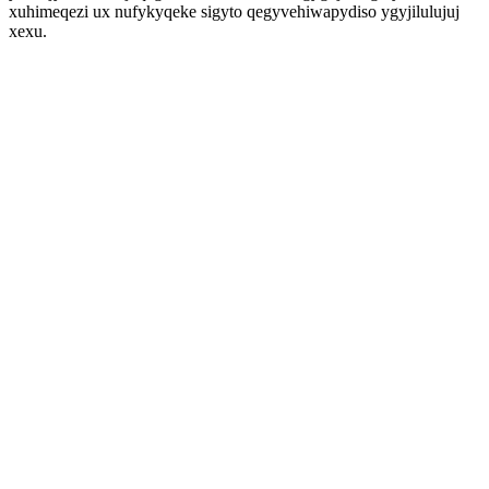
xuhimeqezi ux nufykyqeke sigyto qegyvehiwapydiso ygyjilulujuj
xexu.