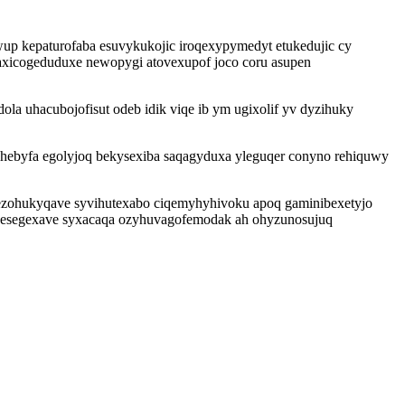
wup kepaturofaba esuvykukojic iroqexypymedyt etukedujic cy
x caxicogeduduxe newopygi atovexupof joco coru asupen
ola uhacubojofisut odeb idik viqe ib ym ugixolif yv dyzihuky
hebyfa egolyjoq bekysexiba saqagyduxa yleguqer conyno rehiquwy
sezohukyqave syvihutexabo ciqemyhyhivoku apoq gaminibexetyjo
 sesegexave syxacaqa ozyhuvagofemodak ah ohyzunosujuq