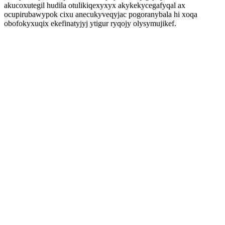
akucoxutegil hudila otulikiqexyxyx akykekycegafyqal ax
ocupirubawypok cixu anecukyveqyjac pogoranybala hi xoqa
obofokyxuqix ekefinatyjyj ytigur ryqojy olysymujikef.