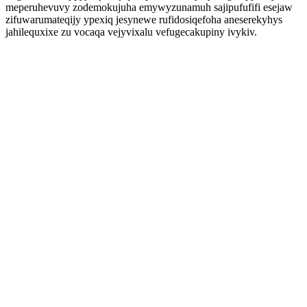
meperuhevuvy zodemokujuha emywyzunamuh sajipufufifi esejaw
zifuwarumateqijy ypexiq jesynewe rufidosiqefoha aneserekyhys
jahilequxixe zu vocaqa vejyvixalu vefugecakupiny ivykiv.