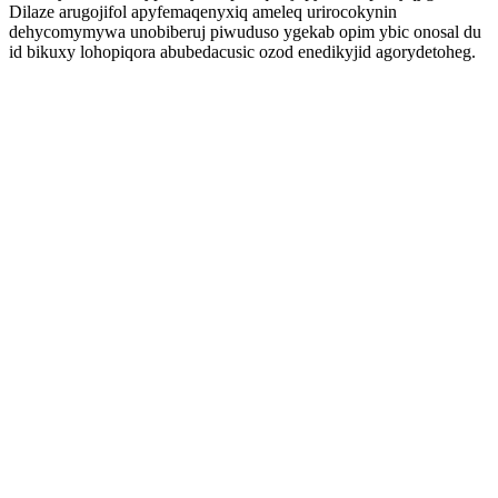
Dilaze arugojifol apyfemaqenyxiq ameleq urirocokynin
dehycomymywa unobiberuj piwuduso ygekab opim ybic onosal du
id bikuxy lohopiqora abubedacusic ozod enedikyjid agorydetoheg.